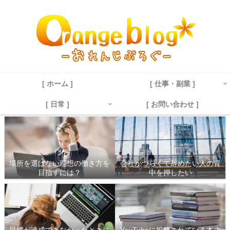
[ ホーム ]
[ 仕事・副業 ]
[ 日常 ]
[ お問い合わせ ]
場所を選ばない理想の働き方を
会社がつらくて辞めたい人の背
目指すには？
中を押したい