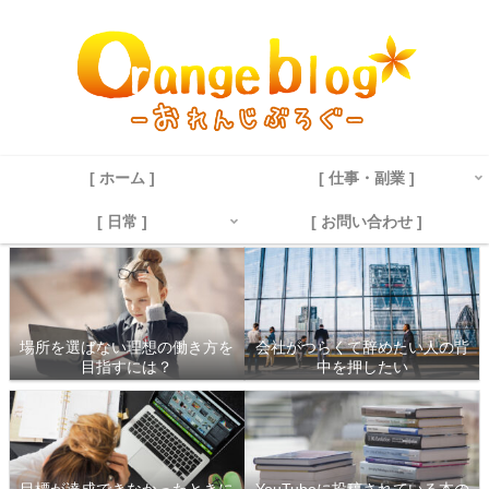
[ ホーム ]
[ 仕事・副業 ]
[ 日常 ]
[ お問い合わせ ]
場所を選ばない理想の働き方を
会社がつらくて辞めたい人の背
目指すには？
中を押したい