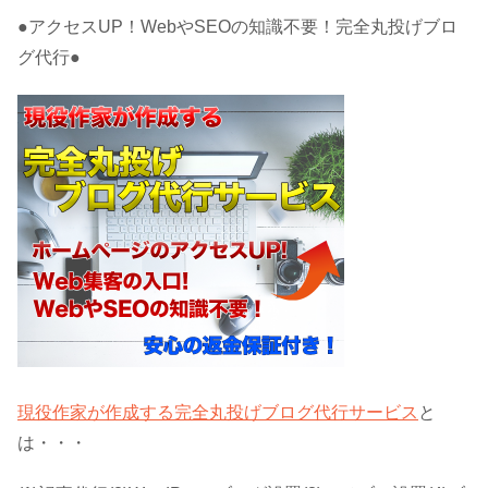
●アクセスUP！WebやSEOの知識不要！完全丸投げブロ
グ代行●
現役作家が作成する完全丸投げブログ代行サービス
と
は・・・