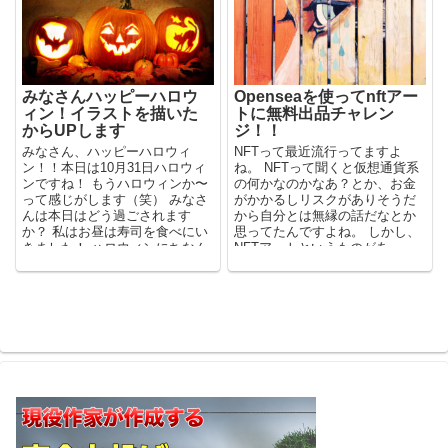
みなさんハッピーハロウ
Openseaを使ってnftアー
ィン！イラストを描いた
トに無料出品チャレン
からUPします
ジ！！
みなさん、ハッピーハロウィ
NFTって最近流行ってますよ
ン！！本日は10月31日ハロウィ
ね。 NFTって聞くと仮想通貨系
ンですね！ もうハロウィンか〜
の何かなのかなあ？とか、お金
って感じがします（笑） みなさ
がかかるしリスクがありそうだ
んは本日はどう過ごされます
から自分とは無縁の話だなとか
か？ 私はお昼は寿司を食べにい
思ってたんですよね。 しかし、
きました！ ハロウィンにちなん
NFTアートというものがあっ
だ...
て、自分で作った...