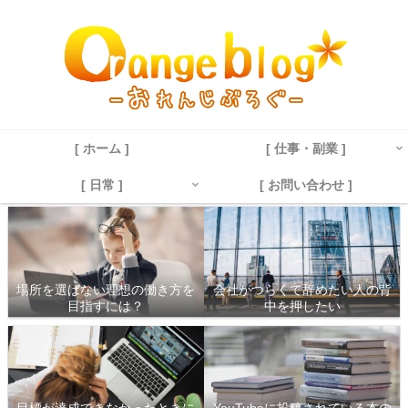
[ ホーム ]
[ 仕事・副業 ]
[ 日常 ]
[ お問い合わせ ]
場所を選ばない理想の働き方を
会社がつらくて辞めたい人の背
目指すには？
中を押したい