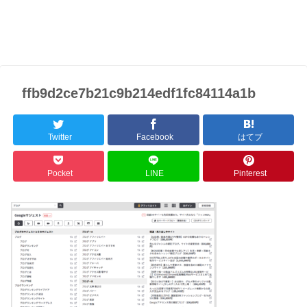
ffb9d2ce7b21c9b214edf1fc84114a1b
Twitter
Facebook
はてブ
Pocket
LINE
Pinterest