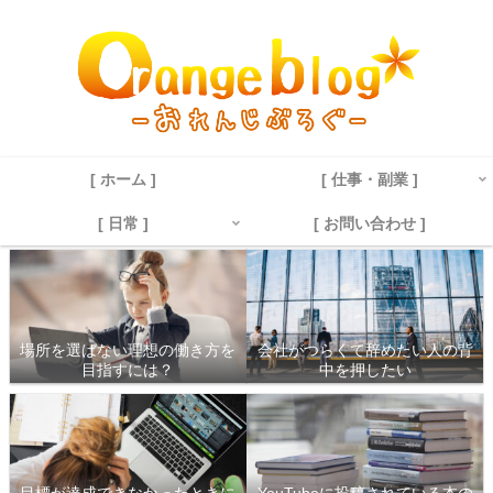
[ ホーム ]
[ 仕事・副業 ]
[ 日常 ]
[ お問い合わせ ]
場所を選ばない理想の働き方を
会社がつらくて辞めたい人の背
目指すには？
中を押したい