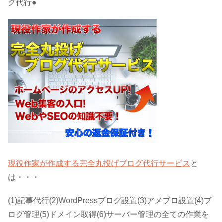
グ代行●
現役作家が作成する完全丸投げブログ代行サービス
と
は・・・
(1)記事代行(2)WordPressブログ設置(3)アメブロ設置(4)ブ
ログ管理(5)ドメイン取得(6)サーバー管理の全ての作業を