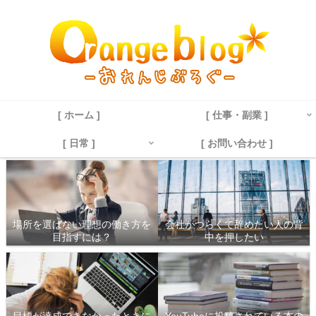
[ ホーム ]
[ 仕事・副業 ]
[ 日常 ]
[ お問い合わせ ]
場所を選ばない理想の働き方を
会社がつらくて辞めたい人の背
目指すには？
中を押したい