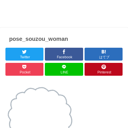
pose_souzou_woman
Twitter
Facebook
はてブ
Pocket
LINE
Pinterest