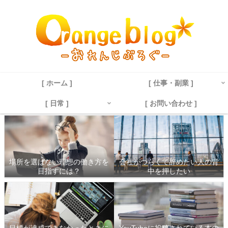
[ ホーム ]
[ 仕事・副業 ]
[ 日常 ]
[ お問い合わせ ]
場所を選ばない理想の働き方を
会社がつらくて辞めたい人の背
目指すには？
中を押したい