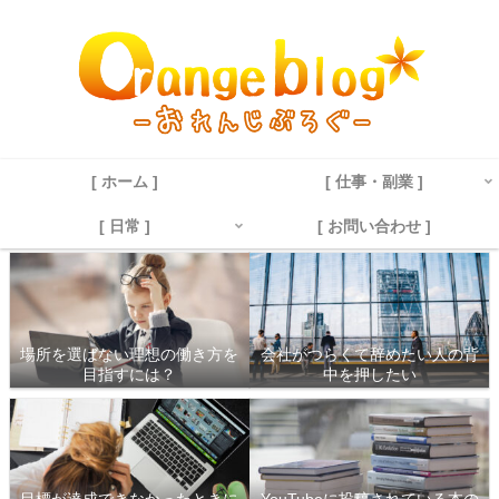
[ ホーム ]
[ 仕事・副業 ]
[ 日常 ]
[ お問い合わせ ]
場所を選ばない理想の働き方を
会社がつらくて辞めたい人の背
目指すには？
中を押したい