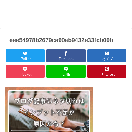
eee54978b2679ca90ab9432e33fcb00b
Twitter
Facebook
はてブ
Pocket
LINE
Pinterest