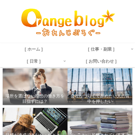
[ ホーム ]
[ 仕事・副業 ]
[ 日常 ]
[ お問い合わせ ]
場所を選ばない理想の働き方を
会社がつらくて辞めたい人の背
目指すには？
中を押したい