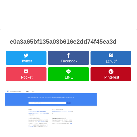
e0a3a65bf135a03b616e2dd74f45ea3d
Twitter
Facebook
はてブ
Pocket
LINE
Pinterest