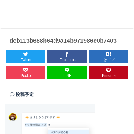
deb113b688b64d9a14b971986c0b7403
Twitter
Facebook
はてブ
Pocket
LINE
Pinterest