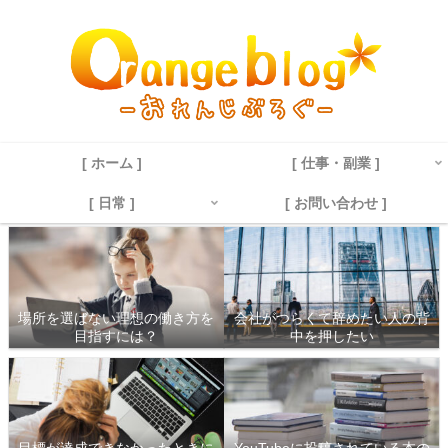
[ ホーム ]
[ 仕事・副業 ]
[ 日常 ]
[ お問い合わせ ]
場所を選ばない理想の働き方を
会社がつらくて辞めたい人の背
目指すには？
中を押したい