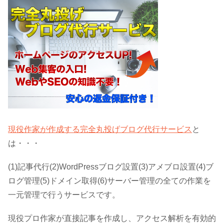
現役作家が作成する完全丸投げブログ代行サービス
と
は・・・
(1)記事代行(2)WordPressブログ設置(3)アメブロ設置(4)ブ
ログ管理(5)ドメイン取得(6)サーバー管理の全ての作業を
一元管理で行うサービスです。
現役プロ作家が直接記事を作成し、アクセス解析を有効的