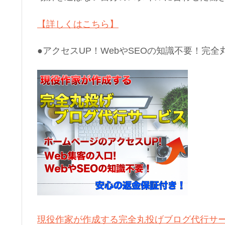
【詳しくはこちら】
●アクセスUP！WebやSEOの知識不要！完全
現役作家が作成する完全丸投げブログ代行サ