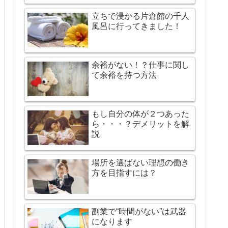
立ちで浸かる片倉館の千人
風呂に行ってきました！
余裕がない！？仕事に関し
て余裕を持つ方法
もし自分の体が２つあった
ら・・・？デメリットを解
説
場所を選ばない理想の働き
方を目指すには？
副業で“時間がない”は武器
になります