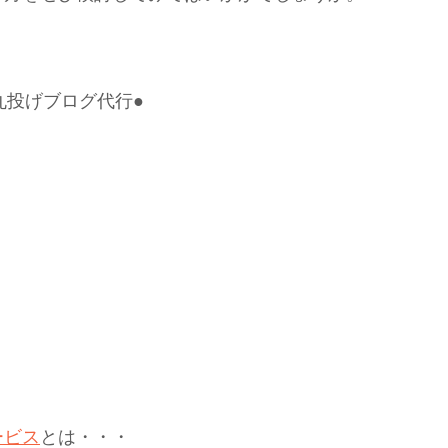
丸投げブログ代行●
ービス
とは・・・