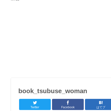
book_tsubuse_woman
Twitter
Facebook
はてブ