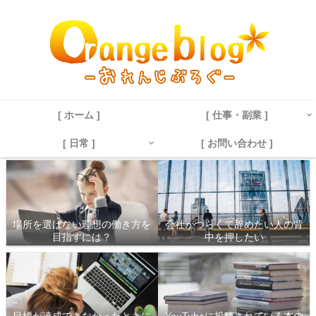
[ ホーム ]
[ 仕事・副業 ]
[ 日常 ]
[ お問い合わせ ]
場所を選ばない理想の働き方を
会社がつらくて辞めたい人の背
目指すには？
中を押したい