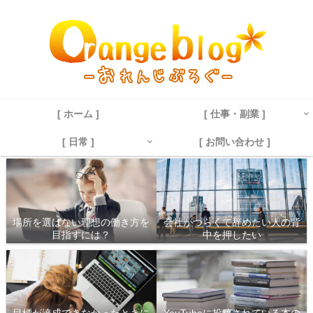
[ ホーム ]
[ 仕事・副業 ]
[ 日常 ]
[ お問い合わせ ]
場所を選ばない理想の働き方を
会社がつらくて辞めたい人の背
目指すには？
中を押したい