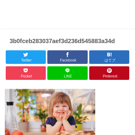
3b0fceb283037aef3d236d545883a34d
Twitter
Facebook
はてブ
Pocket
LINE
Pinterest