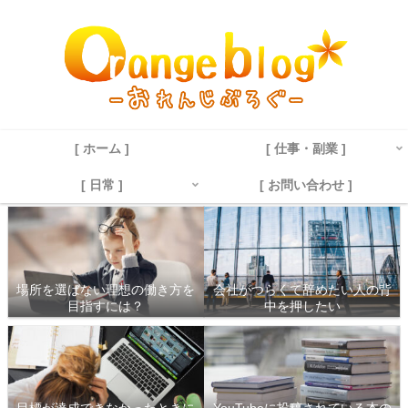
[ ホーム ]
[ 仕事・副業 ]
[ 日常 ]
[ お問い合わせ ]
場所を選ばない理想の働き方を
会社がつらくて辞めたい人の背
目指すには？
中を押したい