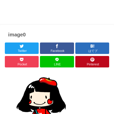
image0
Twitter
Facebook
はてブ
Pocket
LINE
Pinterest