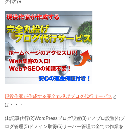
グ代行●
現役作家が作成する完全丸投げブログ代行サービス
と
は・・・
(1)記事代行(2)WordPressブログ設置(3)アメブロ設置(4)ブ
ログ管理(5)ドメイン取得(6)サーバー管理の全ての作業を