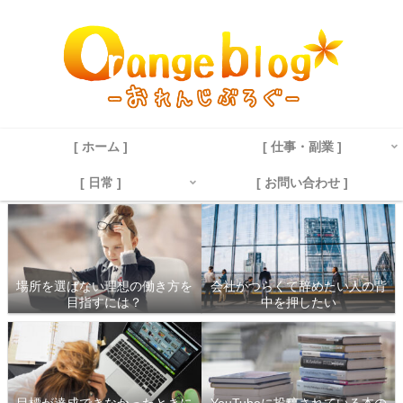
[ ホーム ]
[ 仕事・副業 ]
[ 日常 ]
[ お問い合わせ ]
場所を選ばない理想の働き方を
会社がつらくて辞めたい人の背
目指すには？
中を押したい