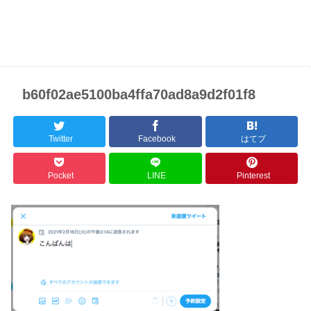
b60f02ae5100ba4ffa70ad8a9d2f01f8
Twitter
Facebook
はてブ
Pocket
LINE
Pinterest