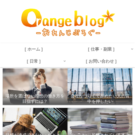
[ ホーム ]
[ 仕事・副業 ]
[ 日常 ]
[ お問い合わせ ]
場所を選ばない理想の働き方を
会社がつらくて辞めたい人の背
目指すには？
中を押したい