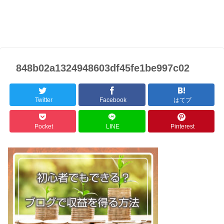
848b02a1324948603df45fe1be997c02
Twitter
Facebook
はてブ
Pocket
LINE
Pinterest