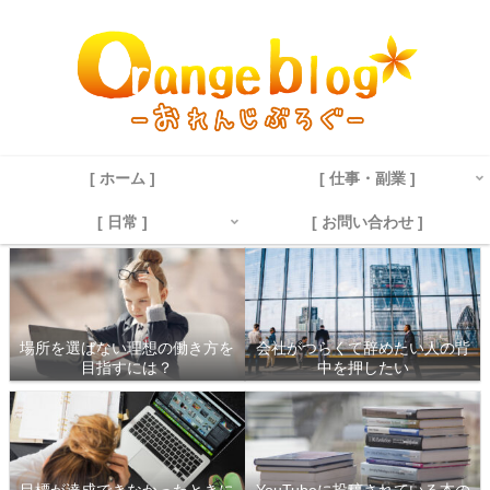
[ ホーム ]
[ 仕事・副業 ]
[ 日常 ]
[ お問い合わせ ]
場所を選ばない理想の働き方を
会社がつらくて辞めたい人の背
目指すには？
中を押したい