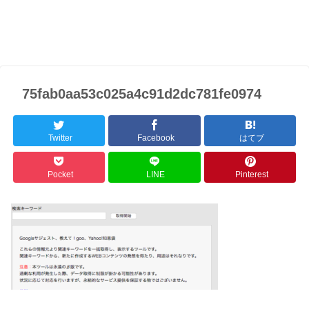
75fab0aa53c025a4c91d2dc781fe0974
Twitter
Facebook
はてブ
Pocket
LINE
Pinterest