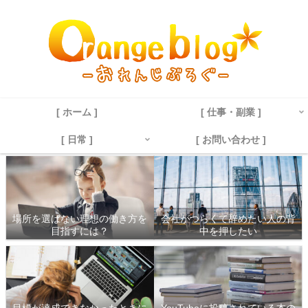
[ ホーム ]
[ 仕事・副業 ]
[ 日常 ]
[ お問い合わせ ]
場所を選ばない理想の働き方を
会社がつらくて辞めたい人の背
目指すには？
中を押したい