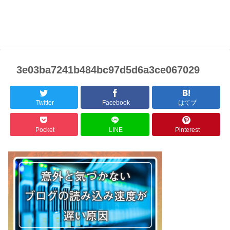
3e03ba7241b484bc97d5d6a3ce067029
Twitter
Facebook
はてブ
Pocket
LINE
Pinterest