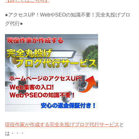
【詳しくはこちら】
●アクセスUP！WebやSEOの知識不要！完全丸投げブロ
グ代行●
現役作家が作成する完全丸投げブログ代行サービス
と
は・・・