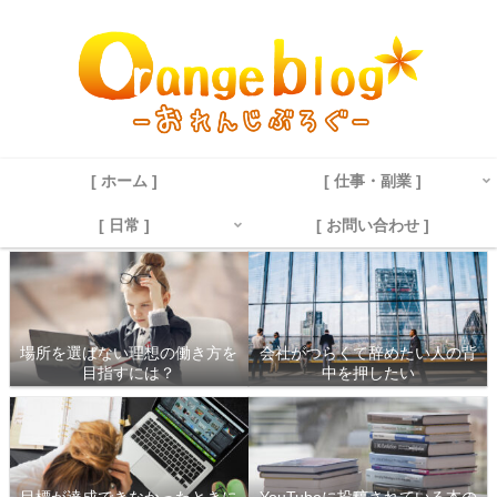
[ ホーム ]
[ 仕事・副業 ]
[ 日常 ]
[ お問い合わせ ]
場所を選ばない理想の働き方を
会社がつらくて辞めたい人の背
目指すには？
中を押したい