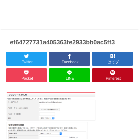
ef64727731a405363fe2933bb0ac5ff3
Twitter
Facebook
はてブ
Pocket
LINE
Pinterest