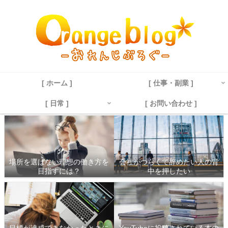
[ ホーム ]
[ 仕事・副業 ]
[ 日常 ]
[ お問い合わせ ]
場所を選ばない理想の働き方を
会社がつらくて辞めたい人の背
目指すには？
中を押したい