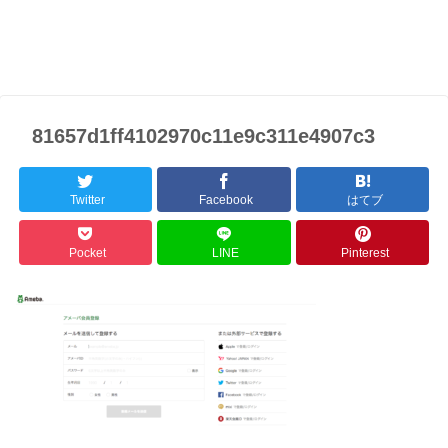
81657d1ff4102970c11e9c311e4907c3
Twitter
Facebook
はてブ
Pocket
LINE
Pinterest