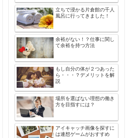
立ちで浸かる片倉館の千人
風呂に行ってきました！
余裕がない！？仕事に関し
て余裕を持つ方法
もし自分の体が２つあった
ら・・・？デメリットを解
説
場所を選ばない理想の働き
方を目指すには？
アイキャッチ画像を探すに
は連想ゲームがおすすめ