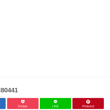
d80441
Pocket
LINE
Pinterest